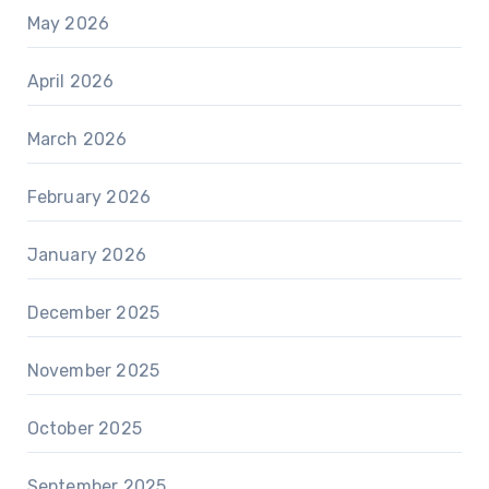
May 2026
April 2026
March 2026
February 2026
January 2026
December 2025
November 2025
October 2025
September 2025