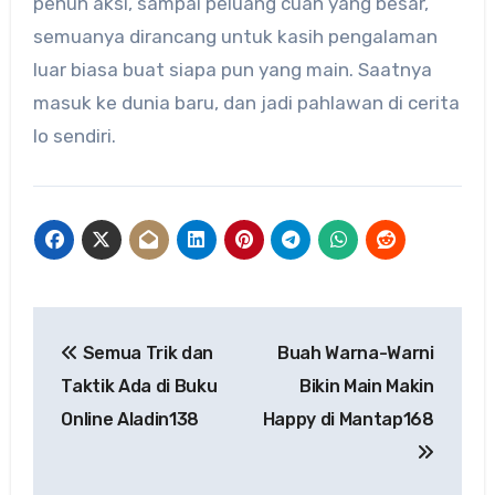
penuh aksi, sampai peluang cuan yang besar,
semuanya dirancang untuk kasih pengalaman
luar biasa buat siapa pun yang main. Saatnya
masuk ke dunia baru, dan jadi pahlawan di cerita
lo sendiri.
Post
Semua Trik dan
Buah Warna-Warni
navigation
Taktik Ada di Buku
Bikin Main Makin
Online Aladin138
Happy di Mantap168