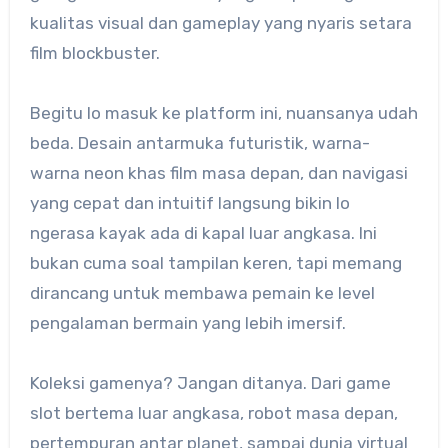
kualitas visual dan gameplay yang nyaris setara
film blockbuster.
Begitu lo masuk ke platform ini, nuansanya udah
beda. Desain antarmuka futuristik, warna-
warna neon khas film masa depan, dan navigasi
yang cepat dan intuitif langsung bikin lo
ngerasa kayak ada di kapal luar angkasa. Ini
bukan cuma soal tampilan keren, tapi memang
dirancang untuk membawa pemain ke level
pengalaman bermain yang lebih imersif.
Koleksi gamenya? Jangan ditanya. Dari game
slot bertema luar angkasa, robot masa depan,
pertempuran antar planet, sampai dunia virtual