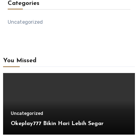
Categories
Uncategorized
You Missed
Uncategorized
Okeplay777 Bikin Hari Lebih Segar