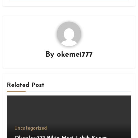
By
okemei777
Related Post
Uncategorized