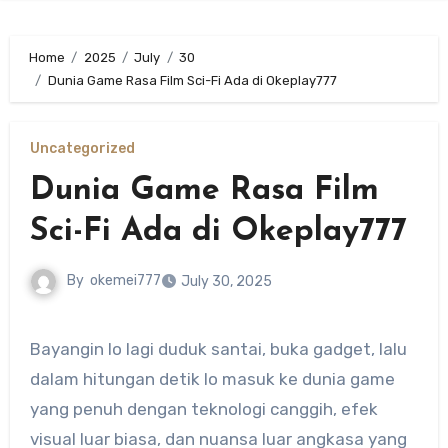
Home
2025
July
30
Dunia Game Rasa Film Sci-Fi Ada di Okeplay777
Uncategorized
Dunia Game Rasa Film
Sci-Fi Ada di Okeplay777
By
okemei777
July 30, 2025
Bayangin lo lagi duduk santai, buka gadget, lalu
dalam hitungan detik lo masuk ke dunia game
yang penuh dengan teknologi canggih, efek
visual luar biasa, dan nuansa luar angkasa yang