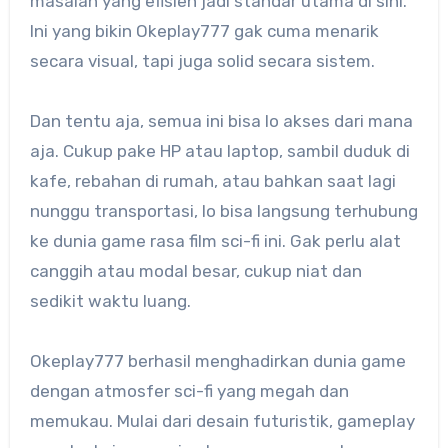
masalah yang efisien jadi standar utama di sini.
Ini yang bikin Okeplay777 gak cuma menarik
secara visual, tapi juga solid secara sistem.
Dan tentu aja, semua ini bisa lo akses dari mana
aja. Cukup pake HP atau laptop, sambil duduk di
kafe, rebahan di rumah, atau bahkan saat lagi
nunggu transportasi, lo bisa langsung terhubung
ke dunia game rasa film sci-fi ini. Gak perlu alat
canggih atau modal besar, cukup niat dan
sedikit waktu luang.
Okeplay777 berhasil menghadirkan dunia game
dengan atmosfer sci-fi yang megah dan
memukau. Mulai dari desain futuristik, gameplay