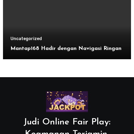
Uncategorized
Mantap168 Hadir dengan Navigasi Ringan
Judi Online Fair Play: