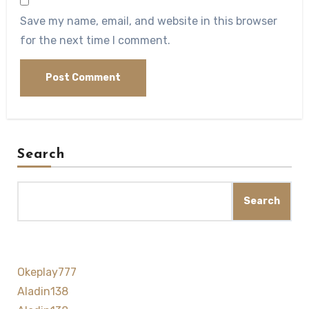
Save my name, email, and website in this browser
for the next time I comment.
Search
Search
Okeplay777
Aladin138