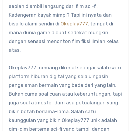
seolah diambil langsung dari film sci-fi.
Kedengeran kayak mimpi? Tapi ini nyata dan
bisa lo alami sendiri di
Okeplay777
, tempat di
mana dunia game dibuat sedekat mungkin
dengan sensasi menonton film fiksi ilmiah kelas
atas.
Okeplay777 memang dikenal sebagai salah satu
platform hiburan digital yang selalu ngasih
pengalaman bermain yang beda dari yang lain.
Bukan cuma soal cuan atau keberuntungan, tapi
juga soal atmosfer dan rasa petualangan yang
bikin betah berlama-lama. Salah satu
keunggulan yang bikin Okeplay777 unik adalah
gim-gim bertema sci-fi yang tampil dengan