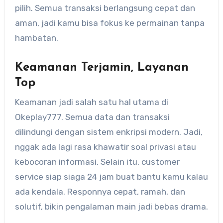
pilih. Semua transaksi berlangsung cepat dan
aman, jadi kamu bisa fokus ke permainan tanpa
hambatan.
Keamanan Terjamin, Layanan
Top
Keamanan jadi salah satu hal utama di
Okeplay777. Semua data dan transaksi
dilindungi dengan sistem enkripsi modern. Jadi,
nggak ada lagi rasa khawatir soal privasi atau
kebocoran informasi. Selain itu, customer
service siap siaga 24 jam buat bantu kamu kalau
ada kendala. Responnya cepat, ramah, dan
solutif, bikin pengalaman main jadi bebas drama.