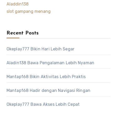
Aladdin138
slot gampang menang
Recent Posts
Okeplay777 Bikin Hari Lebih Segar
Aladin138 Bawa Pengalaman Lebih Nyaman
Mantap168 Bikin Aktivitas Lebih Praktis
Mantap168 Hadir dengan Navigasi Ringan
Okeplay777 Bawa Akses Lebih Cepat