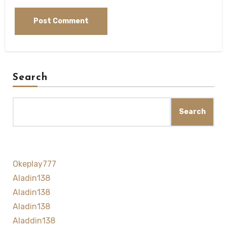
Search
Search
Okeplay777
Aladin138
Aladin138
Aladin138
Aladdin138