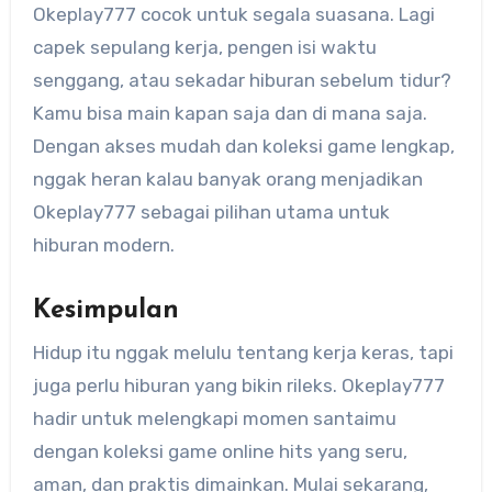
Okeplay777 cocok untuk segala suasana. Lagi
capek sepulang kerja, pengen isi waktu
senggang, atau sekadar hiburan sebelum tidur?
Kamu bisa main kapan saja dan di mana saja.
Dengan akses mudah dan koleksi game lengkap,
nggak heran kalau banyak orang menjadikan
Okeplay777 sebagai pilihan utama untuk
hiburan modern.
Kesimpulan
Hidup itu nggak melulu tentang kerja keras, tapi
juga perlu hiburan yang bikin rileks. Okeplay777
hadir untuk melengkapi momen santaimu
dengan koleksi game online hits yang seru,
aman, dan praktis dimainkan. Mulai sekarang,