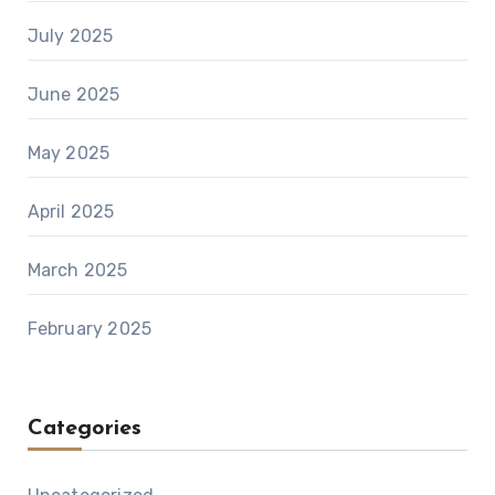
July 2025
June 2025
May 2025
April 2025
March 2025
February 2025
Categories