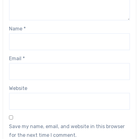
Name
*
Email
*
Website
Save my name, email, and website in this browser
for the next time I comment.