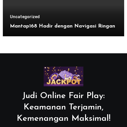
Uncategorized
Mantap168 Hadir dengan Navigasi Ringan
Judi Online Fair Play:
Keamanan Terjamin,
Kemenangan Maksimal!