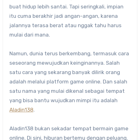
buat hidup lebih santai. Tapi seringkali, impian
itu cuma berakhir jadi angan-angan, karena
jalannya terasa berat atau nggak tahu harus
mulai dari mana.
Namun, dunia terus berkembang, termasuk cara
seseorang mewujudkan keinginannya. Salah
satu cara yang sekarang banyak dilirik orang
adalah melalui platform game online. Dan salah
satu nama yang mulai dikenal sebagai tempat
yang bisa bantu wujudkan mimpi itu adalah
Aladin138
.
Aladin138 bukan sekadar tempat bermain game
online. Di sini, hiburan bertemu dengan peluang.