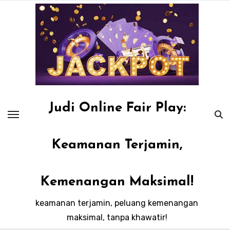
Skip
to
content
Judi Online Fair Play:
Keamanan Terjamin,
Kemenangan Maksimal!
keamanan terjamin, peluang kemenangan
maksimal, tanpa khawatir!