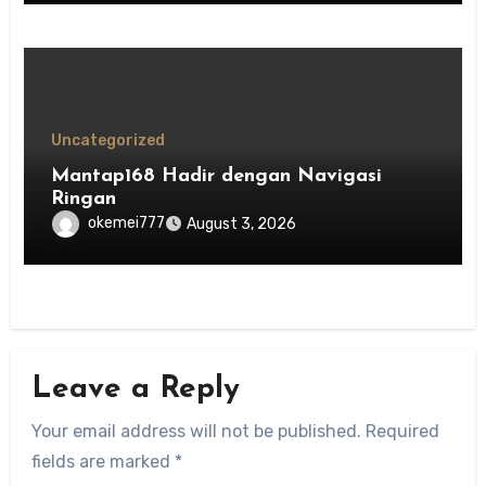
Uncategorized
Mantap168 Hadir dengan Navigasi
Ringan
okemei777
August 3, 2026
Leave a Reply
Your email address will not be published.
Required
fields are marked
*