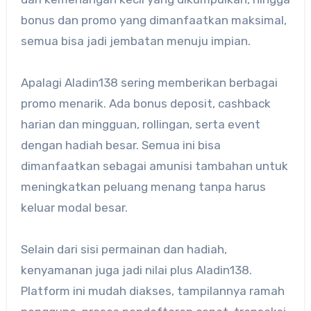
bonus dan promo yang dimanfaatkan maksimal,
semua bisa jadi jembatan menuju impian.
Apalagi Aladin138 sering memberikan berbagai
promo menarik. Ada bonus deposit, cashback
harian dan mingguan, rollingan, serta event
dengan hadiah besar. Semua ini bisa
dimanfaatkan sebagai amunisi tambahan untuk
meningkatkan peluang menang tanpa harus
keluar modal besar.
Selain dari sisi permainan dan hadiah,
kenyamanan juga jadi nilai plus Aladin138.
Platform ini mudah diakses, tampilannya ramah