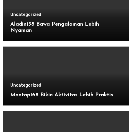
Uncategorized
Aladin138 Bawa Pengalaman Lebih
Nyaman
Uncategorized
Mantap168 Bikin Aktivitas Lebih Praktis