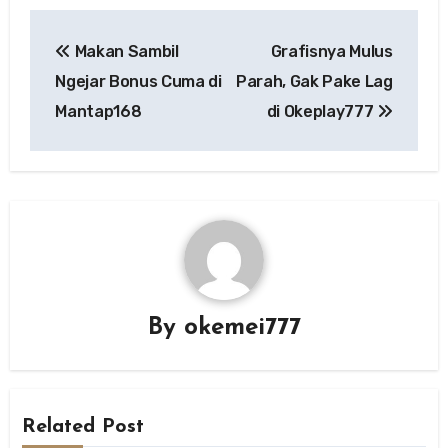
Post
Makan Sambil
Grafisnya Mulus
navigation
Ngejar Bonus Cuma di
Parah, Gak Pake Lag
Mantap168
di Okeplay777
By
okemei777
Related Post