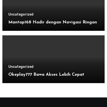
Uncategorized
Mantap168 Hadir dengan Navigasi Ringan
Uncategorized
Okeplay777 Bawa Akses Lebih Cepat