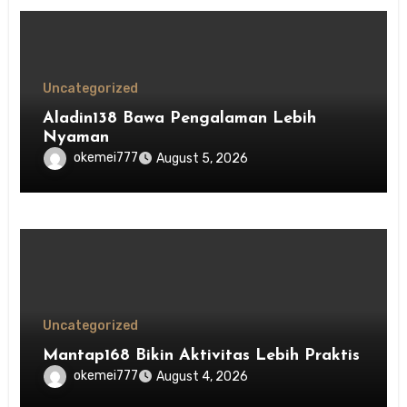
Uncategorized
Aladin138 Bawa Pengalaman Lebih
Nyaman
okemei777
August 5, 2026
Uncategorized
Mantap168 Bikin Aktivitas Lebih Praktis
okemei777
August 4, 2026