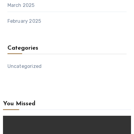
March 2025
February 2025
Categories
Uncategorized
You Missed