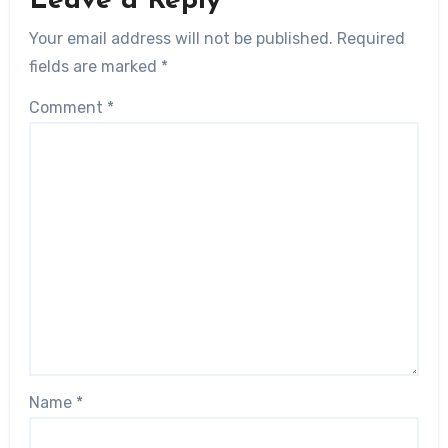
Leave a Reply
Your email address will not be published.
Required
fields are marked
*
Comment
*
Name
*