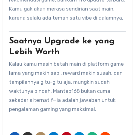
Kamu gak akan merasa sendirian saat main,
karena selalu ada teman satu vibe di dalamnya.
Saatnya Upgrade ke yang
Lebih Worth
Kalau kamu masih betah main di platform game
lama yang makin sepi, reward makin susah, dan
tampilannya gitu-gitu aja, mungkin sudah
waktunya pindah. Mantap168 bukan cuma
sekadar alternatif—ia adalah jawaban untuk
pengalaman gaming yang maksimal.