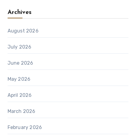
Archives
August 2026
July 2026
June 2026
May 2026
April 2026
March 2026
February 2026