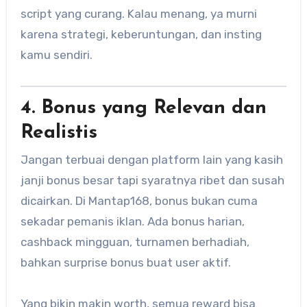
script yang curang. Kalau menang, ya murni
karena strategi, keberuntungan, dan insting
kamu sendiri.
4. Bonus yang Relevan dan
Realistis
Jangan terbuai dengan platform lain yang kasih
janji bonus besar tapi syaratnya ribet dan susah
dicairkan. Di Mantap168, bonus bukan cuma
sekadar pemanis iklan. Ada bonus harian,
cashback mingguan, turnamen berhadiah,
bahkan surprise bonus buat user aktif.
Yang bikin makin worth, semua reward bisa