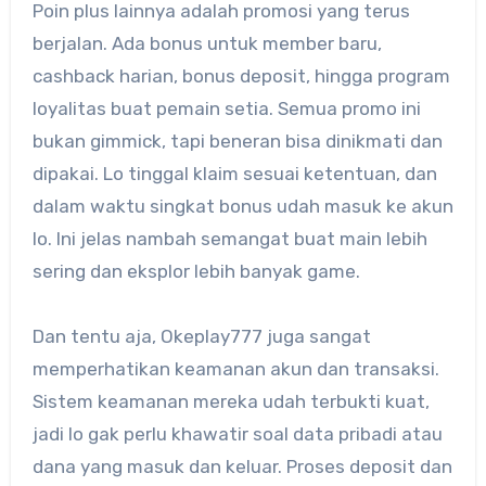
Poin plus lainnya adalah promosi yang terus
berjalan. Ada bonus untuk member baru,
cashback harian, bonus deposit, hingga program
loyalitas buat pemain setia. Semua promo ini
bukan gimmick, tapi beneran bisa dinikmati dan
dipakai. Lo tinggal klaim sesuai ketentuan, dan
dalam waktu singkat bonus udah masuk ke akun
lo. Ini jelas nambah semangat buat main lebih
sering dan eksplor lebih banyak game.
Dan tentu aja, Okeplay777 juga sangat
memperhatikan keamanan akun dan transaksi.
Sistem keamanan mereka udah terbukti kuat,
jadi lo gak perlu khawatir soal data pribadi atau
dana yang masuk dan keluar. Proses deposit dan