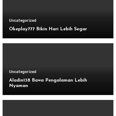
Uncategorized
Okeplay777 Bikin Hari Lebih Segar
Uncategorized
Aladin138 Bawa Pengalaman Lebih
Nyaman