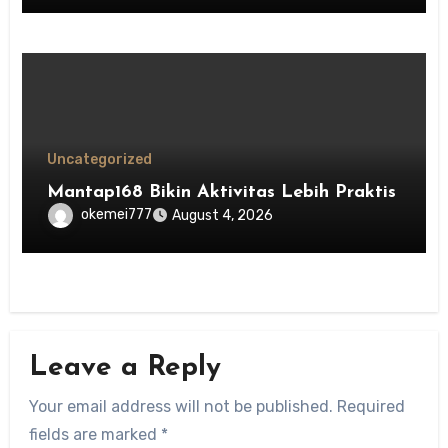
Uncategorized
Mantap168 Bikin Aktivitas Lebih Praktis
okemei777
August 4, 2026
Leave a Reply
Your email address will not be published.
Required
fields are marked
*