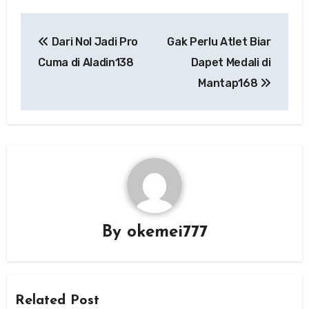
Post
Dari Nol Jadi Pro
Gak Perlu Atlet Biar
navigation
Cuma di Aladin138
Dapet Medali di
Mantap168
By
okemei777
Related Post