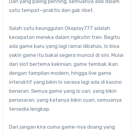
Dan yang paling penting, semuanya ada dalam
satu tempat—praktis dan gak ribet.
Salah satu keunggulan Okeplay777 adalah
kecepatan mereka dalam ngikutin tren. Begitu
ada game baru yang lagi ramai dibahas, lo bisa
yakin game itu bakal segera muncul di sini. Mulai
dari slot bertema kekinian, game tembak ikan
dengan tampilan modern, hingga live game
interaktif yang bikin lo serasa lagi ada di kasino
beneran. Semua game yang lo cari, yang bikin
penasaran, yang katanya bikin cuan, semuanya
tersedia lengkap.
Dan jangan kira cuma game-nya doang yang