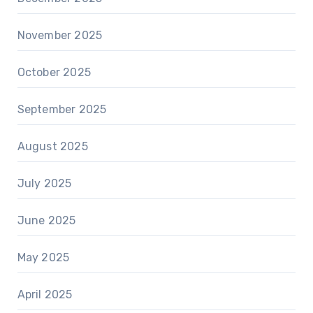
November 2025
October 2025
September 2025
August 2025
July 2025
June 2025
May 2025
April 2025