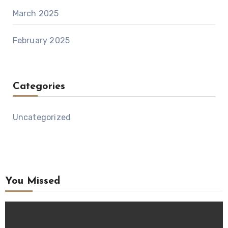
March 2025
February 2025
Categories
Uncategorized
You Missed