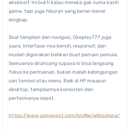
eksklusif. Ini bukti kalau mereka gak cuma kasih
game, tapi juga hiburan yang benar-benar
lengkap.
Soal tampilan dan navigasi, Okeplay777 juga
juara. Interface-nya bersih, responsif, dan
mudah digunakan bahkan buat pemain pemula.
Semuanya dirancang supaya lo bisa langsung
fokus ke permainan, bukan malah kebingungan
cari tombol atau menu. Baik di HP maupun
desktop, tampilannya konsisten dan
performanya cepat.
https://www.gamespot.com/profile/qilbisdiana/