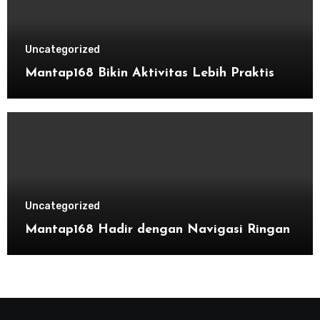
Uncategorized
Mantap168 Bikin Aktivitas Lebih Praktis
Uncategorized
Mantap168 Hadir dengan Navigasi Ringan