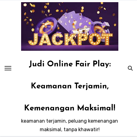
Skip
to
content
Judi Online Fair Play:
Keamanan Terjamin,
Kemenangan Maksimal!
keamanan terjamin, peluang kemenangan
maksimal, tanpa khawatir!