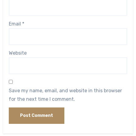
Email
*
Website
Save my name, email, and website in this browser
for the next time I comment.