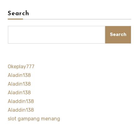
Search
Search
Okeplay777
Aladin138
Aladin138
Aladin138
Aladdin138
Aladdin138
slot gampang menang