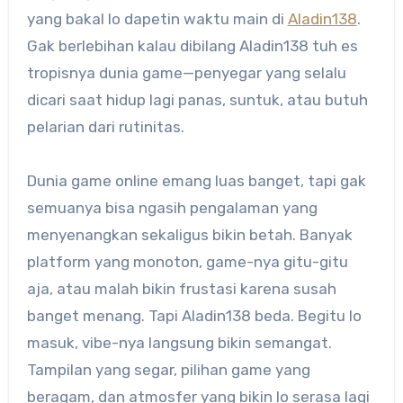
yang bakal lo dapetin waktu main di
Aladin138
.
Gak berlebihan kalau dibilang Aladin138 tuh es
tropisnya dunia game—penyegar yang selalu
dicari saat hidup lagi panas, suntuk, atau butuh
pelarian dari rutinitas.
Dunia game online emang luas banget, tapi gak
semuanya bisa ngasih pengalaman yang
menyenangkan sekaligus bikin betah. Banyak
platform yang monoton, game-nya gitu-gitu
aja, atau malah bikin frustasi karena susah
banget menang. Tapi Aladin138 beda. Begitu lo
masuk, vibe-nya langsung bikin semangat.
Tampilan yang segar, pilihan game yang
beragam, dan atmosfer yang bikin lo serasa lagi