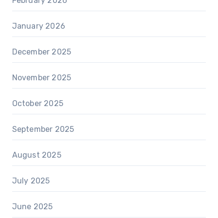
February 2026
January 2026
December 2025
November 2025
October 2025
September 2025
August 2025
July 2025
June 2025