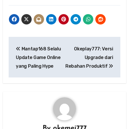
Post
Mantap168 Selalu
Okeplay777: Versi
navigation
Update Game Online
Upgrade dari
yang Paling Hype
Rebahan Produktif
By
okemei777