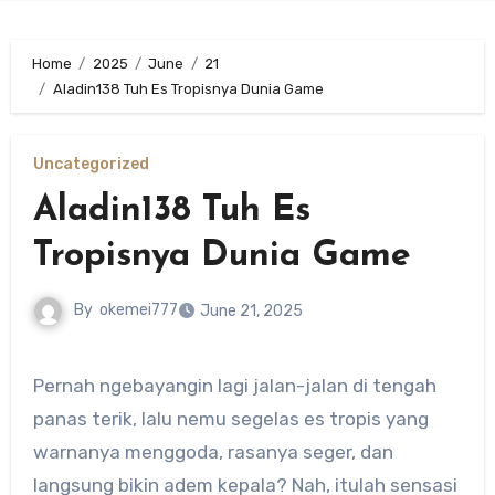
Home
2025
June
21
Aladin138 Tuh Es Tropisnya Dunia Game
Uncategorized
Aladin138 Tuh Es
Tropisnya Dunia Game
By
okemei777
June 21, 2025
Pernah ngebayangin lagi jalan-jalan di tengah
panas terik, lalu nemu segelas es tropis yang
warnanya menggoda, rasanya seger, dan
langsung bikin adem kepala? Nah, itulah sensasi