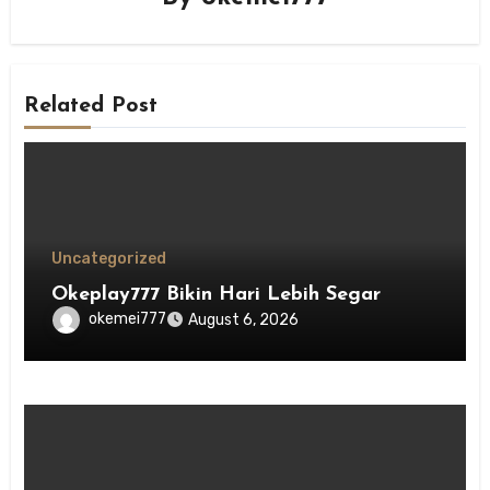
Related Post
Uncategorized
Okeplay777 Bikin Hari Lebih Segar
okemei777
August 6, 2026