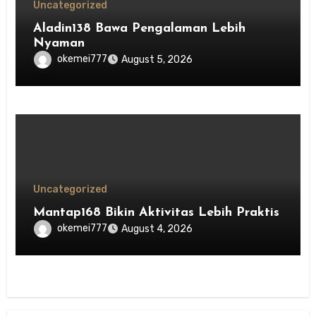
Uncategorized
Aladin138 Bawa Pengalaman Lebih
Nyaman
okemei777
August 5, 2026
Uncategorized
Mantap168 Bikin Aktivitas Lebih Praktis
okemei777
August 4, 2026