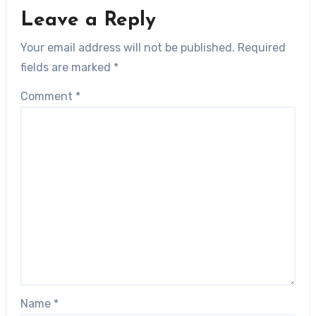
Leave a Reply
Your email address will not be published.
Required
fields are marked
*
Comment
*
Name
*