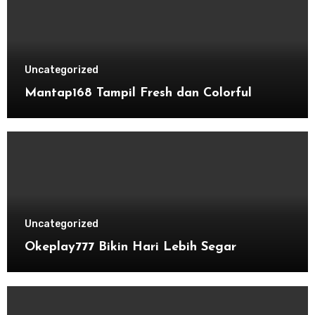
Uncategorized
Mantap168 Tampil Fresh dan Colorful
Uncategorized
Okeplay777 Bikin Hari Lebih Segar