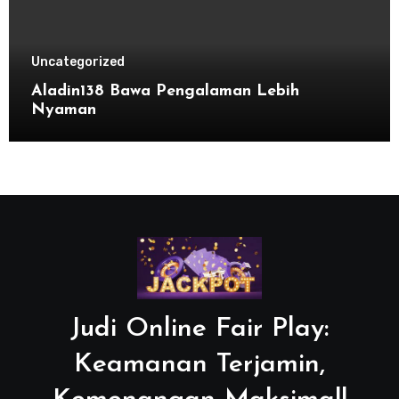
Uncategorized
Aladin138 Bawa Pengalaman Lebih
Nyaman
Judi Online Fair Play:
Keamanan Terjamin,