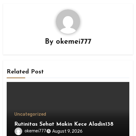
By
okemei777
Related Post
Uncategorized
Rutinitas Sehat Makin Kece Aladin138
okemei777
August 9, 2026