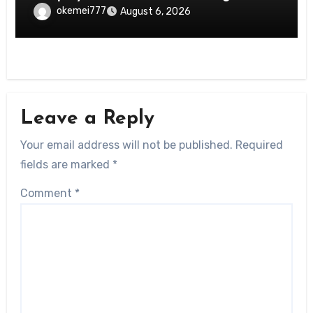
okemei777
August 6, 2026
Leave a Reply
Your email address will not be published.
Required
fields are marked
*
Comment
*