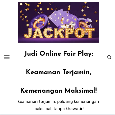
Skip
to
content
Judi Online Fair Play:
Keamanan Terjamin,
Kemenangan Maksimal!
keamanan terjamin, peluang kemenangan
maksimal, tanpa khawatir!