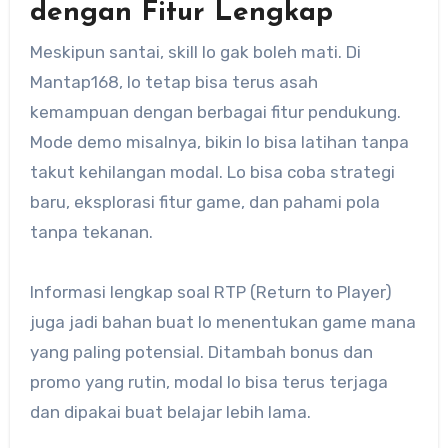
dengan Fitur Lengkap
Meskipun santai, skill lo gak boleh mati. Di
Mantap168, lo tetap bisa terus asah
kemampuan dengan berbagai fitur pendukung.
Mode demo misalnya, bikin lo bisa latihan tanpa
takut kehilangan modal. Lo bisa coba strategi
baru, eksplorasi fitur game, dan pahami pola
tanpa tekanan.
Informasi lengkap soal RTP (Return to Player)
juga jadi bahan buat lo menentukan game mana
yang paling potensial. Ditambah bonus dan
promo yang rutin, modal lo bisa terus terjaga
dan dipakai buat belajar lebih lama.