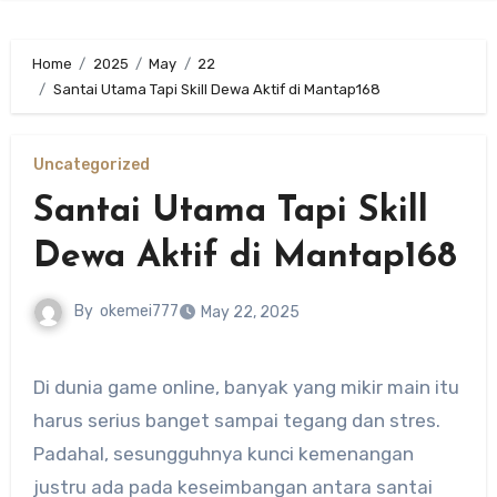
Home
2025
May
22
Santai Utama Tapi Skill Dewa Aktif di Mantap168
Uncategorized
Santai Utama Tapi Skill
Dewa Aktif di Mantap168
By
okemei777
May 22, 2025
Di dunia game online, banyak yang mikir main itu
harus serius banget sampai tegang dan stres.
Padahal, sesungguhnya kunci kemenangan
justru ada pada keseimbangan antara santai