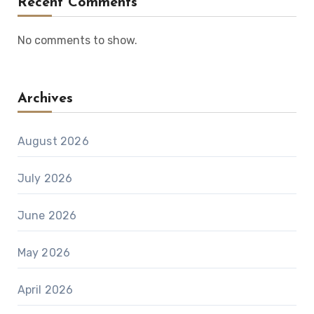
Recent Comments
No comments to show.
Archives
August 2026
July 2026
June 2026
May 2026
April 2026