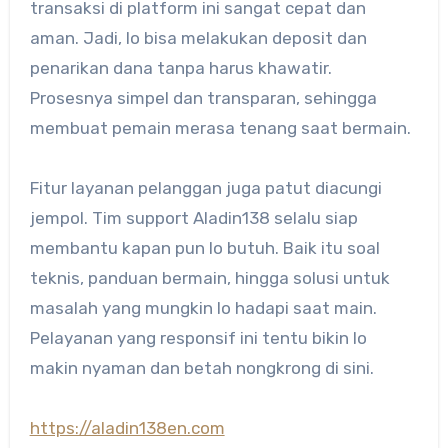
transaksi di platform ini sangat cepat dan
aman. Jadi, lo bisa melakukan deposit dan
penarikan dana tanpa harus khawatir.
Prosesnya simpel dan transparan, sehingga
membuat pemain merasa tenang saat bermain.
Fitur layanan pelanggan juga patut diacungi
jempol. Tim support Aladin138 selalu siap
membantu kapan pun lo butuh. Baik itu soal
teknis, panduan bermain, hingga solusi untuk
masalah yang mungkin lo hadapi saat main.
Pelayanan yang responsif ini tentu bikin lo
makin nyaman dan betah nongkrong di sini.
https://aladin138en.com