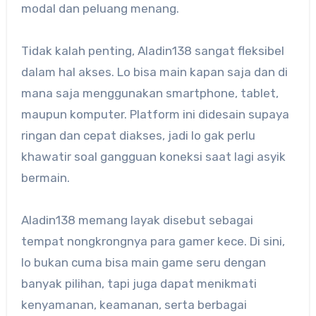
modal dan peluang menang.
Tidak kalah penting, Aladin138 sangat fleksibel
dalam hal akses. Lo bisa main kapan saja dan di
mana saja menggunakan smartphone, tablet,
maupun komputer. Platform ini didesain supaya
ringan dan cepat diakses, jadi lo gak perlu
khawatir soal gangguan koneksi saat lagi asyik
bermain.
Aladin138 memang layak disebut sebagai
tempat nongkrongnya para gamer kece. Di sini,
lo bukan cuma bisa main game seru dengan
banyak pilihan, tapi juga dapat menikmati
kenyamanan, keamanan, serta berbagai