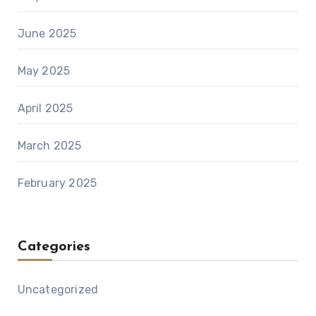
June 2025
May 2025
April 2025
March 2025
February 2025
Categories
Uncategorized