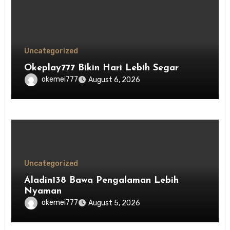
Uncategorized
Okeplay777 Bikin Hari Lebih Segar
okemei777
August 6, 2026
Uncategorized
Aladin138 Bawa Pengalaman Lebih
Nyaman
okemei777
August 5, 2026