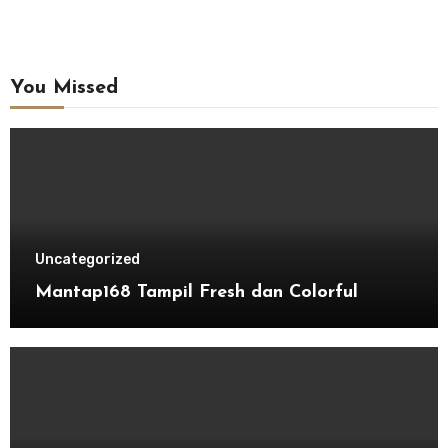
You Missed
Uncategorized
Mantap168 Tampil Fresh dan Colorful