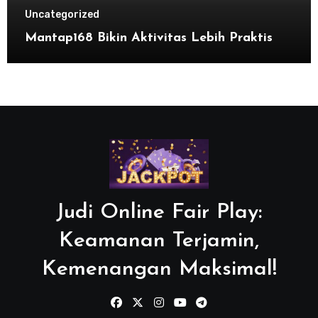
Uncategorized
Mantap168 Bikin Aktivitas Lebih Praktis
Judi Online Fair Play:
Keamanan Terjamin,
Kemenangan Maksimal!