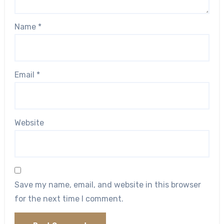
Name
*
Email
*
Website
Save my name, email, and website in this browser
for the next time I comment.