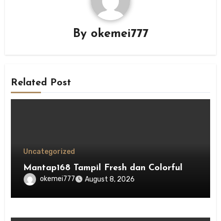
By
okemei777
Related Post
Uncategorized
Mantap168 Tampil Fresh dan Colorful
okemei777
August 8, 2026