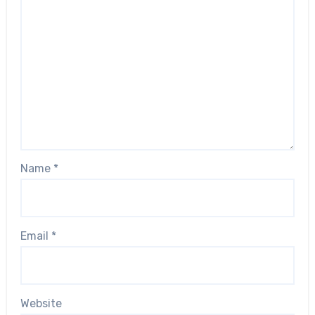
Name
*
Email
*
Website