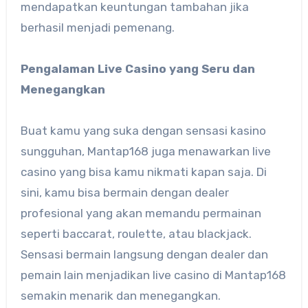
mendapatkan keuntungan tambahan jika
berhasil menjadi pemenang.
Pengalaman Live Casino yang Seru dan
Menegangkan
Buat kamu yang suka dengan sensasi kasino
sungguhan, Mantap168 juga menawarkan live
casino yang bisa kamu nikmati kapan saja. Di
sini, kamu bisa bermain dengan dealer
profesional yang akan memandu permainan
seperti baccarat, roulette, atau blackjack.
Sensasi bermain langsung dengan dealer dan
pemain lain menjadikan live casino di Mantap168
semakin menarik dan menegangkan.