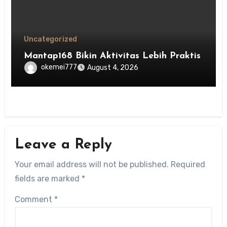
Uncategorized
Mantap168 Bikin Aktivitas Lebih Praktis
okemei777
August 4, 2026
Leave a Reply
Your email address will not be published.
Required
fields are marked
*
Comment
*