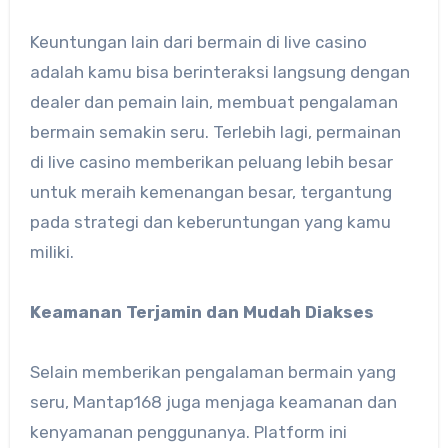
Keuntungan lain dari bermain di live casino
adalah kamu bisa berinteraksi langsung dengan
dealer dan pemain lain, membuat pengalaman
bermain semakin seru. Terlebih lagi, permainan
di live casino memberikan peluang lebih besar
untuk meraih kemenangan besar, tergantung
pada strategi dan keberuntungan yang kamu
miliki.
Keamanan Terjamin dan Mudah Diakses
Selain memberikan pengalaman bermain yang
seru, Mantap168 juga menjaga keamanan dan
kenyamanan penggunanya. Platform ini