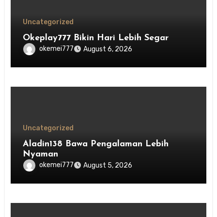
Uncategorized
Okeplay777 Bikin Hari Lebih Segar
okemei777
August 6, 2026
Uncategorized
Aladin138 Bawa Pengalaman Lebih
Nyaman
okemei777
August 5, 2026