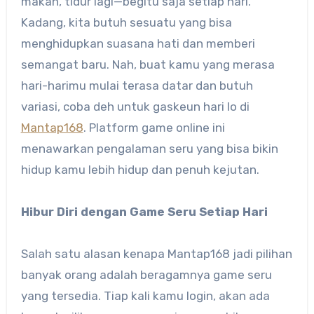
makan, tidur lagi—begitu saja setiap hari.
Kadang, kita butuh sesuatu yang bisa
menghidupkan suasana hati dan memberi
semangat baru. Nah, buat kamu yang merasa
hari-harimu mulai terasa datar dan butuh
variasi, coba deh untuk gaskeun hari lo di
Mantap168
. Platform game online ini
menawarkan pengalaman seru yang bisa bikin
hidup kamu lebih hidup dan penuh kejutan.
Hibur Diri dengan Game Seru Setiap Hari
Salah satu alasan kenapa Mantap168 jadi pilihan
banyak orang adalah beragamnya game seru
yang tersedia. Tiap kali kamu login, akan ada