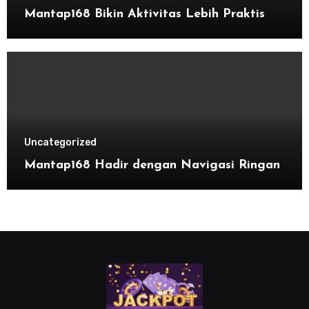
Mantap168 Bikin Aktivitas Lebih Praktis
Uncategorized
Mantap168 Hadir dengan Navigasi Ringan