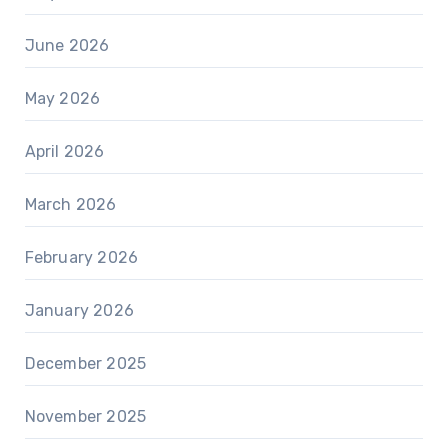
June 2026
May 2026
April 2026
March 2026
February 2026
January 2026
December 2025
November 2025