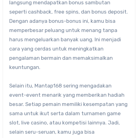
langsung mendapatkan bonus sambutan
seperti cashback, free spins, dan bonus deposit.
Dengan adanya bonus-bonus ini, kamu bisa
memperbesar peluang untuk menang tanpa
harus mengeluarkan banyak uang. Ini menjadi
cara yang cerdas untuk meningkatkan
pengalaman bermain dan memaksimalkan
keuntungan.
Selain itu, Mantap168 sering mengadakan
event-event menarik yang memberikan hadiah
besar. Setiap pemain memiliki kesempatan yang
sama untuk ikut serta dalam turnamen game
slot, live casino, atau kompetisi lainnya. Jadi,
selain seru-seruan, kamu juga bisa