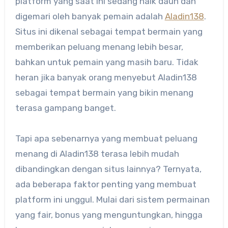
platform yang saat ini sedang naik daun dan
digemari oleh banyak pemain adalah
Aladin138
.
Situs ini dikenal sebagai tempat bermain yang
memberikan peluang menang lebih besar,
bahkan untuk pemain yang masih baru. Tidak
heran jika banyak orang menyebut Aladin138
sebagai tempat bermain yang bikin menang
terasa gampang banget.
Tapi apa sebenarnya yang membuat peluang
menang di Aladin138 terasa lebih mudah
dibandingkan dengan situs lainnya? Ternyata,
ada beberapa faktor penting yang membuat
platform ini unggul. Mulai dari sistem permainan
yang fair, bonus yang menguntungkan, hingga