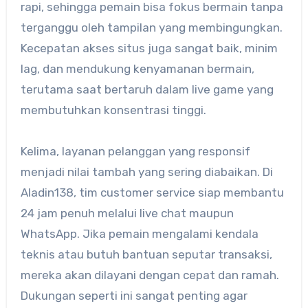
rapi, sehingga pemain bisa fokus bermain tanpa
terganggu oleh tampilan yang membingungkan.
Kecepatan akses situs juga sangat baik, minim
lag, dan mendukung kenyamanan bermain,
terutama saat bertaruh dalam live game yang
membutuhkan konsentrasi tinggi.
Kelima, layanan pelanggan yang responsif
menjadi nilai tambah yang sering diabaikan. Di
Aladin138, tim customer service siap membantu
24 jam penuh melalui live chat maupun
WhatsApp. Jika pemain mengalami kendala
teknis atau butuh bantuan seputar transaksi,
mereka akan dilayani dengan cepat dan ramah.
Dukungan seperti ini sangat penting agar