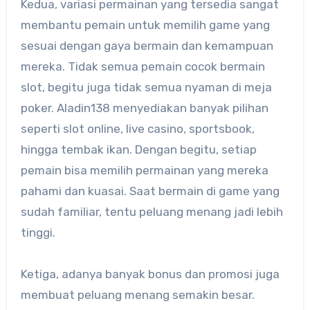
Kedua, variasi permainan yang tersedia sangat
membantu pemain untuk memilih game yang
sesuai dengan gaya bermain dan kemampuan
mereka. Tidak semua pemain cocok bermain
slot, begitu juga tidak semua nyaman di meja
poker. Aladin138 menyediakan banyak pilihan
seperti slot online, live casino, sportsbook,
hingga tembak ikan. Dengan begitu, setiap
pemain bisa memilih permainan yang mereka
pahami dan kuasai. Saat bermain di game yang
sudah familiar, tentu peluang menang jadi lebih
tinggi.
Ketiga, adanya banyak bonus dan promosi juga
membuat peluang menang semakin besar.