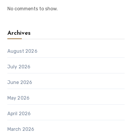
No comments to show.
Archives
August 2026
July 2026
June 2026
May 2026
April 2026
March 2026