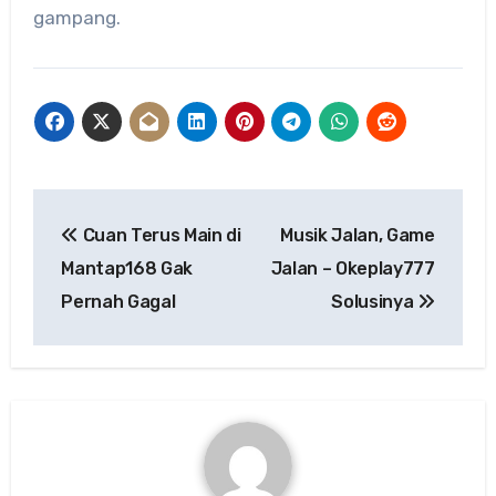
gampang.
Post
Cuan Terus Main di
Musik Jalan, Game
navigation
Mantap168 Gak
Jalan – Okeplay777
Pernah Gagal
Solusinya