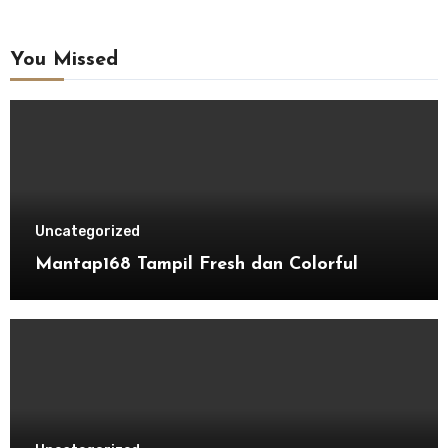
You Missed
Uncategorized
Mantap168 Tampil Fresh dan Colorful