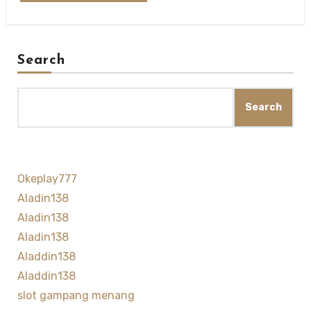
Search
Search
Okeplay777
Aladin138
Aladin138
Aladin138
Aladdin138
Aladdin138
slot gampang menang