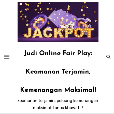
Skip
to
content
Judi Online Fair Play:
Keamanan Terjamin,
Kemenangan Maksimal!
keamanan terjamin, peluang kemenangan
maksimal, tanpa khawatir!