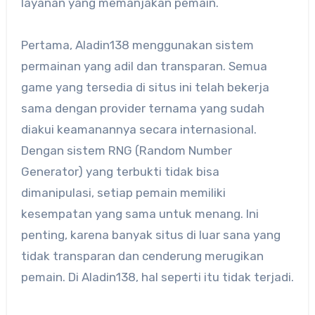
layanan yang memanjakan pemain.
Pertama, Aladin138 menggunakan sistem
permainan yang adil dan transparan. Semua
game yang tersedia di situs ini telah bekerja
sama dengan provider ternama yang sudah
diakui keamanannya secara internasional.
Dengan sistem RNG (Random Number
Generator) yang terbukti tidak bisa
dimanipulasi, setiap pemain memiliki
kesempatan yang sama untuk menang. Ini
penting, karena banyak situs di luar sana yang
tidak transparan dan cenderung merugikan
pemain. Di Aladin138, hal seperti itu tidak terjadi.