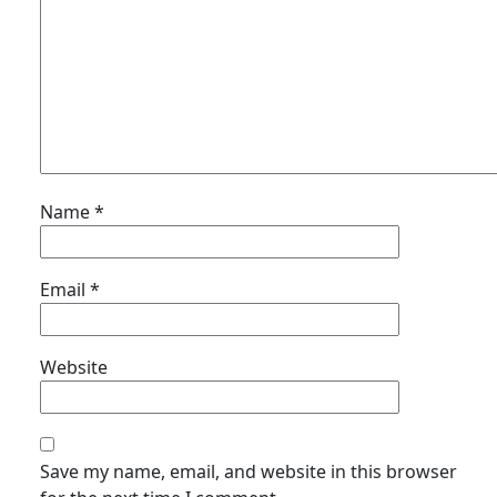
Name
*
Email
*
Website
Save my name, email, and website in this browser