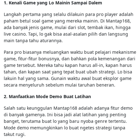
1. Kenali Game yang Lo Mainin Sampai Dalem
Langkah pertama yang selalu dilakuin para pro player adalah
paham betul soal game yang mereka mainin. Di Mantap168,
ada banyak jenis game, mulai dari slot, tembak ikan, hingga
live casino. Tapi, lo gak bisa asal-asalan pilih dan langsung
main tanpa tahu aturannya.
Para pro biasanya meluangkan waktu buat pelajari mekanisme
game, fitur-fitur bonusnya, dan bahkan pola kemenangan dari
game tersebut. Mereka tahu kapan harus all-in, kapan harus
tahan, dan kapan saat yang tepat buat ubah strategi. Lo bisa
lakuin hal yang sama. Gunain waktu awal buat eksplor game
secara menyeluruh sebelum mulai taruhan beneran.
2. Manfaatkan Mode Demo Buat Latihan
Salah satu keunggulan Mantap168 adalah adanya fitur demo
di banyak gamenya. Ini bisa jadi alat latihan yang penting
banget, terutama buat lo yang baru nyoba genre tertentu.
Mode demo memungkinkan lo buat ngetes strategi tanpa
takut rugi.