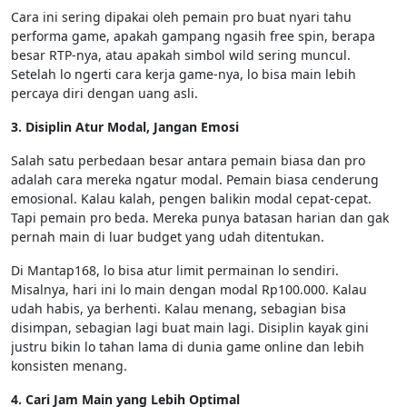
Cara ini sering dipakai oleh pemain pro buat nyari tahu
performa game, apakah gampang ngasih free spin, berapa
besar RTP-nya, atau apakah simbol wild sering muncul.
Setelah lo ngerti cara kerja game-nya, lo bisa main lebih
percaya diri dengan uang asli.
3. Disiplin Atur Modal, Jangan Emosi
Salah satu perbedaan besar antara pemain biasa dan pro
adalah cara mereka ngatur modal. Pemain biasa cenderung
emosional. Kalau kalah, pengen balikin modal cepat-cepat.
Tapi pemain pro beda. Mereka punya batasan harian dan gak
pernah main di luar budget yang udah ditentukan.
Di Mantap168, lo bisa atur limit permainan lo sendiri.
Misalnya, hari ini lo main dengan modal Rp100.000. Kalau
udah habis, ya berhenti. Kalau menang, sebagian bisa
disimpan, sebagian lagi buat main lagi. Disiplin kayak gini
justru bikin lo tahan lama di dunia game online dan lebih
konsisten menang.
4. Cari Jam Main yang Lebih Optimal