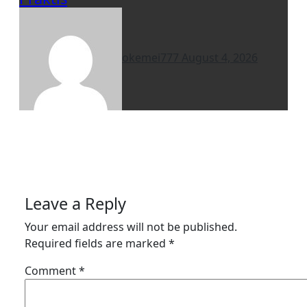
okemei777
August 4, 2026
Leave a Reply
Your email address will not be published.
Required fields are marked
*
Comment
*