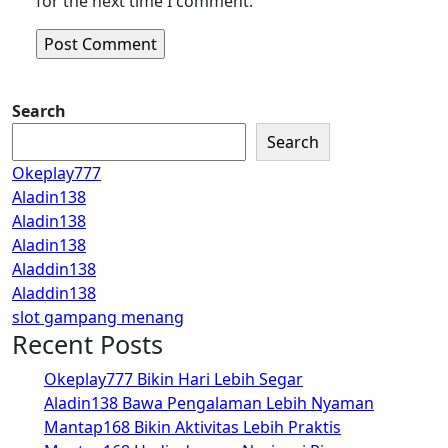
for the next time I comment.
Search
Search
Okeplay777
Aladin138
Aladin138
Aladin138
Aladdin138
Aladdin138
slot gampang menang
Recent Posts
Okeplay777 Bikin Hari Lebih Segar
Aladin138 Bawa Pengalaman Lebih Nyaman
Mantap168 Bikin Aktivitas Lebih Praktis