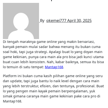
By
okemei777
April 30, 2025
Di tengah maraknya game online yang makin bervariasi,
banyak pemain mulai sadar bahwa menang itu bukan cuma
soal hoki, tapi juga strategi. Apalagi buat lo yang doyan main
game kekinian, punya cara main ala pro bisa jadi kunci utama
buat cuan lebih konsisten. Nah, kabar baiknya, semua itu bisa
lo temuin di satu tempat:
Mantap168
.
Platform ini bukan cuma kasih pilihan game online yang seru
dan update, tapi juga bantu lo naik level dengan cara main
yang lebih terstruktur, efisien, dan tentunya, profesional. Buat
lo yang pengen main kayak pemain berpengalaman, yuk
simak gimana caranya main game kekinian pake cara pro di
Mantap168.