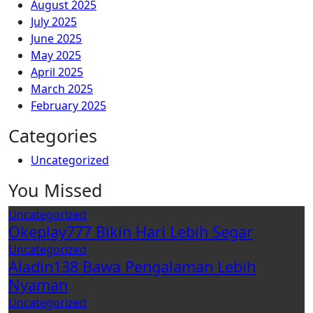
August 2025
July 2025
June 2025
May 2025
April 2025
March 2025
February 2025
Categories
Uncategorized
You Missed
Uncategorized
Okeplay777 Bikin Hari Lebih Segar
Uncategorized
Aladin138 Bawa Pengalaman Lebih
Nyaman
Uncategorized