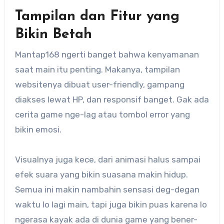
Tampilan dan Fitur yang
Bikin Betah
Mantap168 ngerti banget bahwa kenyamanan
saat main itu penting. Makanya, tampilan
websitenya dibuat user-friendly, gampang
diakses lewat HP, dan responsif banget. Gak ada
cerita game nge-lag atau tombol error yang
bikin emosi.
Visualnya juga kece, dari animasi halus sampai
efek suara yang bikin suasana makin hidup.
Semua ini makin nambahin sensasi deg-degan
waktu lo lagi main, tapi juga bikin puas karena lo
ngerasa kayak ada di dunia game yang bener-