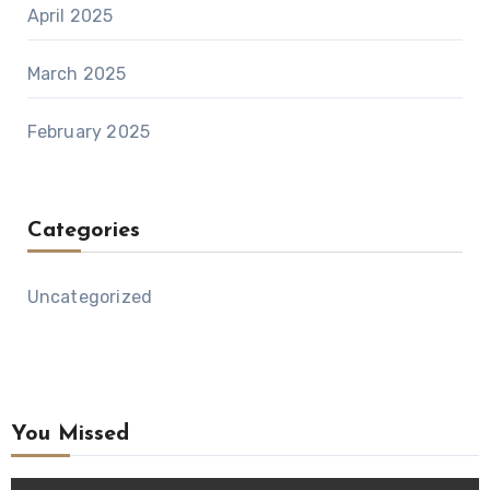
April 2025
March 2025
February 2025
Categories
Uncategorized
You Missed