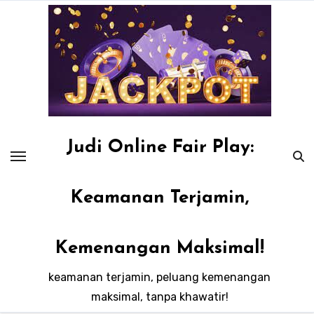
Skip
to
content
Judi Online Fair Play:
Keamanan Terjamin,
Kemenangan Maksimal!
keamanan terjamin, peluang kemenangan
maksimal, tanpa khawatir!