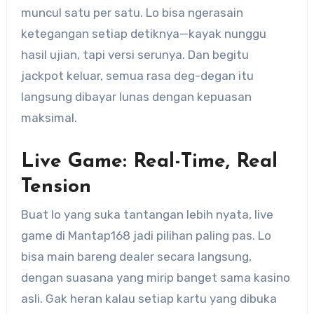
muncul satu per satu. Lo bisa ngerasain
ketegangan setiap detiknya—kayak nunggu
hasil ujian, tapi versi serunya. Dan begitu
jackpot keluar, semua rasa deg-degan itu
langsung dibayar lunas dengan kepuasan
maksimal.
Live Game: Real-Time, Real
Tension
Buat lo yang suka tantangan lebih nyata, live
game di Mantap168 jadi pilihan paling pas. Lo
bisa main bareng dealer secara langsung,
dengan suasana yang mirip banget sama kasino
asli. Gak heran kalau setiap kartu yang dibuka