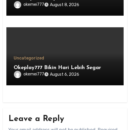
okemei777
August 8, 2026
Uncategorized
Okeplay777 Bikin Hari Lebih Segar
okemei777
August 6, 2026
Leave a Reply
Your email address will not be published.
Required