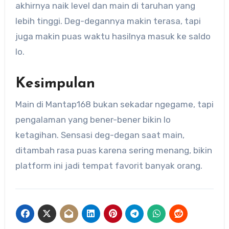
akhirnya naik level dan main di taruhan yang
lebih tinggi. Deg-degannya makin terasa, tapi
juga makin puas waktu hasilnya masuk ke saldo
lo.
Kesimpulan
Main di Mantap168 bukan sekadar ngegame, tapi
pengalaman yang bener-bener bikin lo
ketagihan. Sensasi deg-degan saat main,
ditambah rasa puas karena sering menang, bikin
platform ini jadi tempat favorit banyak orang.