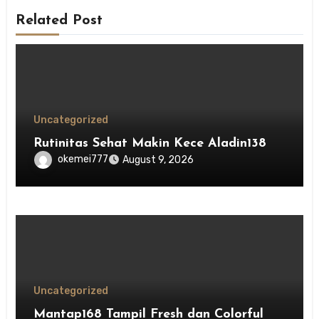
Related Post
Uncategorized
Rutinitas Sehat Makin Kece Aladin138
okemei777
August 9, 2026
Uncategorized
Mantap168 Tampil Fresh dan Colorful