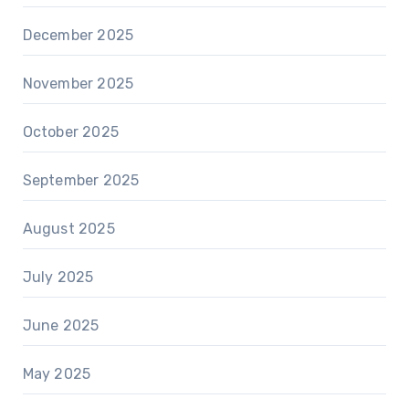
December 2025
November 2025
October 2025
September 2025
August 2025
July 2025
June 2025
May 2025