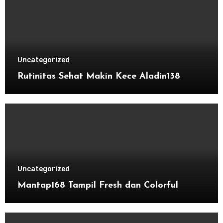
Uncategorized
Rutinitas Sehat Makin Kece Aladin138
Uncategorized
Mantap168 Tampil Fresh dan Colorful