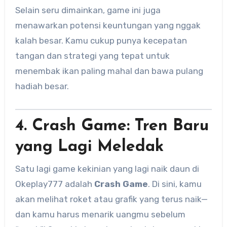
Selain seru dimainkan, game ini juga
menawarkan potensi keuntungan yang nggak
kalah besar. Kamu cukup punya kecepatan
tangan dan strategi yang tepat untuk
menembak ikan paling mahal dan bawa pulang
hadiah besar.
4. Crash Game: Tren Baru
yang Lagi Meledak
Satu lagi game kekinian yang lagi naik daun di
Okeplay777 adalah
Crash Game
. Di sini, kamu
akan melihat roket atau grafik yang terus naik—
dan kamu harus menarik uangmu sebelum