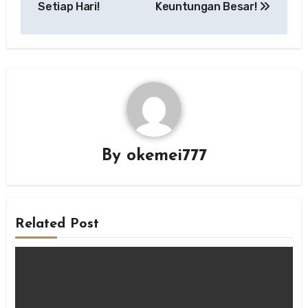
Setiap Hari!
Keuntungan Besar!
By
okemei777
Related Post