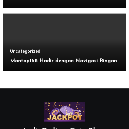
Uncategorized
Mantap168 Hadir dengan Navigasi Ringan