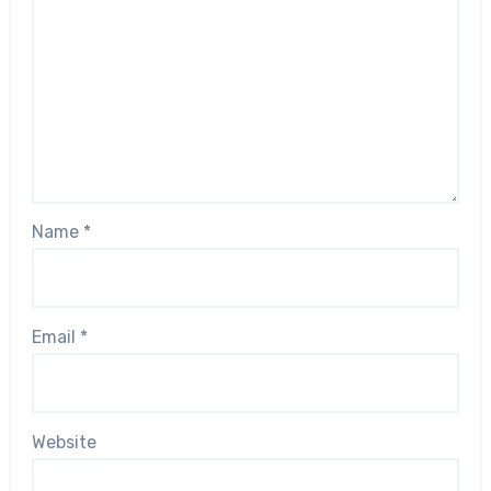
Name
*
Email
*
Website