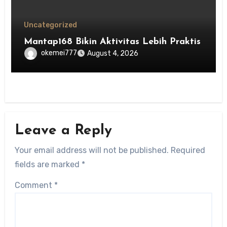
Uncategorized
Mantap168 Bikin Aktivitas Lebih Praktis
okemei777
August 4, 2026
Leave a Reply
Your email address will not be published.
Required
fields are marked
*
Comment
*