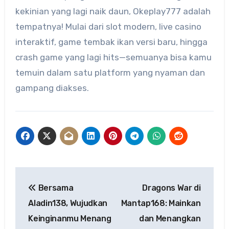
kekinian yang lagi naik daun, Okeplay777 adalah
tempatnya! Mulai dari slot modern, live casino
interaktif, game tembak ikan versi baru, hingga
crash game yang lagi hits—semuanya bisa kamu
temuin dalam satu platform yang nyaman dan
gampang diakses.
Post
Bersama
Dragons War di
navigation
Aladin138, Wujudkan
Mantap168: Mainkan
Keinginanmu Menang
dan Menangkan