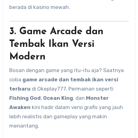
berada di kasino mewah.
3. Game Arcade dan
Tembak Ikan Versi
Modern
Bosan dengan game yang itu-itu aja? Saatnya
coba
game arcade dan tembak ikan versi
terbaru
di Okeplay777. Permainan seperti
Fishing God
,
Ocean King
, dan
Monster
Awaken
kini hadir dalam versi grafis yang jauh
lebih realistis dan gameplay yang makin
menantang.