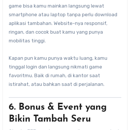
game bisa kamu mainkan langsung lewat
smartphone atau laptop tanpa perlu download
aplikasi tambahan. Website-nya responsif,
ringan, dan cocok buat kamu yang punya
mobilitas tinggi.
Kapan pun kamu punya waktu luang, kamu
tinggal login dan langsung nikmati game
favoritmu. Baik di rumah, di kantor saat
istirahat, atau bahkan saat di perjalanan.
6. Bonus & Event yang
Bikin Tambah Seru