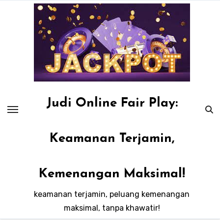
Skip
to
content
Judi Online Fair Play:
Keamanan Terjamin,
Kemenangan Maksimal!
keamanan terjamin, peluang kemenangan
maksimal, tanpa khawatir!