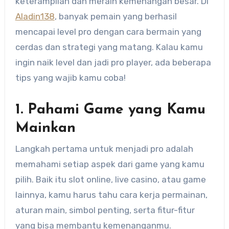
keterampilan dan meraih kemenangan besar. Di
Aladin138
, banyak pemain yang berhasil
mencapai level pro dengan cara bermain yang
cerdas dan strategi yang matang. Kalau kamu
ingin naik level dan jadi pro player, ada beberapa
tips yang wajib kamu coba!
1. Pahami Game yang Kamu
Mainkan
Langkah pertama untuk menjadi pro adalah
memahami setiap aspek dari game yang kamu
pilih. Baik itu slot online, live casino, atau game
lainnya, kamu harus tahu cara kerja permainan,
aturan main, simbol penting, serta fitur-fitur
yang bisa membantu kemenanganmu.