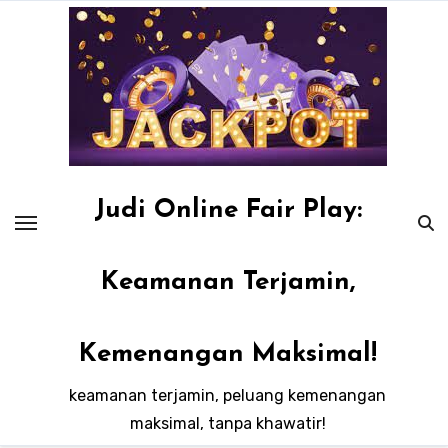
Skip
to
content
Judi Online Fair Play:
Keamanan Terjamin,
Kemenangan Maksimal!
keamanan terjamin, peluang kemenangan
maksimal, tanpa khawatir!