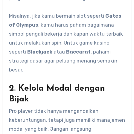
Misalnya, jika kamu bermain slot seperti
Gates
of Olympus
, kamu harus paham bagaimana
simbol pengali bekerja dan kapan waktu terbaik
untuk melakukan spin. Untuk game kasino
seperti
Blackjack
atau
Baccarat
, pahami
strategi dasar agar peluang menang semakin
besar.
2. Kelola Modal dengan
Bijak
Pro player tidak hanya mengandalkan
keberuntungan, tetapi juga memiliki manajemen
modal yang baik. Jangan langsung