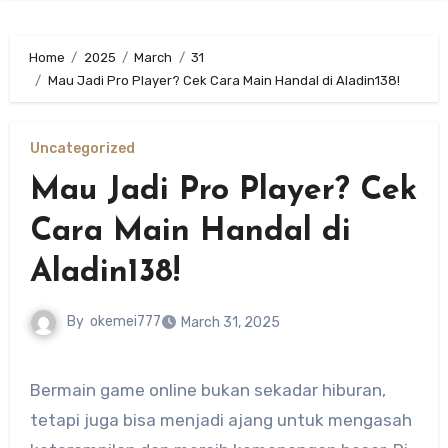
Home
2025
March
31
Mau Jadi Pro Player? Cek Cara Main Handal di Aladin138!
Uncategorized
Mau Jadi Pro Player? Cek
Cara Main Handal di
Aladin138!
By
okemei777
March 31, 2025
Bermain game online bukan sekadar hiburan,
tetapi juga bisa menjadi ajang untuk mengasah