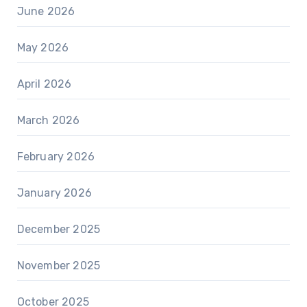
June 2026
May 2026
April 2026
March 2026
February 2026
January 2026
December 2025
November 2025
October 2025