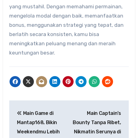
yang mustahil. Dengan memahami permainan,
mengelola modal dengan baik, memanfaatkan
bonus, menggunakan strategi yang tepat, dan
berlatih secara konsisten, kamu bisa
meningkatkan peluang menang dan meraih
keuntungan besar.
Post
Main Game di
Main Captain’s
navigation
Mantap168, Bikin
Bounty Tanpa Ribet,
Weekendmu Lebih
Nikmatin Serunya di