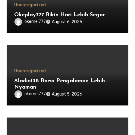
Uncategorized
Okeplay777 Bikin Hari Lebih Segar
okemei777
August 6, 2026
Uncategorized
Aladin138 Bawa Pengalaman Lebih
Nyaman
okemei777
August 5, 2026