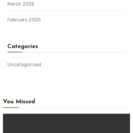
March 2025
February 2025
Categories
Uncategorized
You Missed