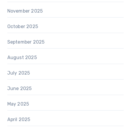
November 2025
October 2025
September 2025
August 2025
July 2025
June 2025
May 2025
April 2025