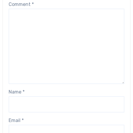
Comment
*
Name
*
Email
*