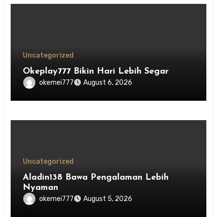
Uncategorized
Okeplay777 Bikin Hari Lebih Segar
okemei777
August 6, 2026
Uncategorized
Aladin138 Bawa Pengalaman Lebih
Nyaman
okemei777
August 5, 2026