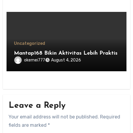
Uncategorized
Mantap168 Bikin Aktivitas Lebih Praktis
okemei777
August 4, 2026
Leave a Reply
Your email address will not be published.
Required
fields are marked
*