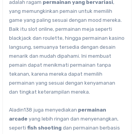
adalah ragam
permainan yang bervariasi
,
yang memungkinkan pemain untuk memilih
game yang paling sesuai dengan mood mereka.
Baik itu slot online, permainan meja seperti
blackjack dan roulette, hingga permainan kasino
langsung, semuanya tersedia dengan desain
menarik dan mudah dipahami. Ini membuat
pemain dapat menikmati permainan tanpa
tekanan, karena mereka dapat memilih
permainan yang sesuai dengan kenyamanan
dan tingkat keterampilan mereka.
Aladin138 juga menyediakan
permainan
arcade
yang lebih ringan dan menyenangkan,
seperti
fish shooting
dan permainan berbasis