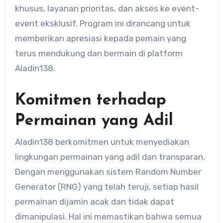
khusus, layanan prioritas, dan akses ke event-
event eksklusif. Program ini dirancang untuk
memberikan apresiasi kepada pemain yang
terus mendukung dan bermain di platform
Aladin138.
Komitmen terhadap
Permainan yang Adil
Aladin138 berkomitmen untuk menyediakan
lingkungan permainan yang adil dan transparan.
Dengan menggunakan sistem Random Number
Generator (RNG) yang telah teruji, setiap hasil
permainan dijamin acak dan tidak dapat
dimanipulasi. Hal ini memastikan bahwa semua