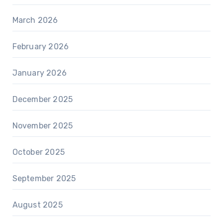
March 2026
February 2026
January 2026
December 2025
November 2025
October 2025
September 2025
August 2025