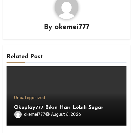
By
okemei777
Related Post
Uncategorized
Okeplay777 Bikin Hari Lebih Segar
okemei777
August 6, 2026