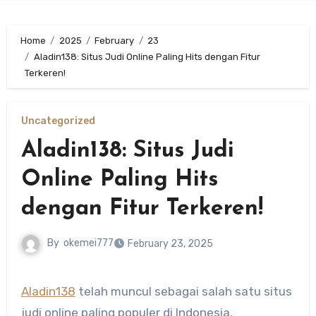
Home
2025
February
23
Aladin138: Situs Judi Online Paling Hits dengan Fitur
Terkeren!
Uncategorized
Aladin138: Situs Judi
Online Paling Hits
dengan Fitur Terkeren!
By
okemei777
February 23, 2025
Aladin138
telah muncul sebagai salah satu situs
judi online paling populer di Indonesia,