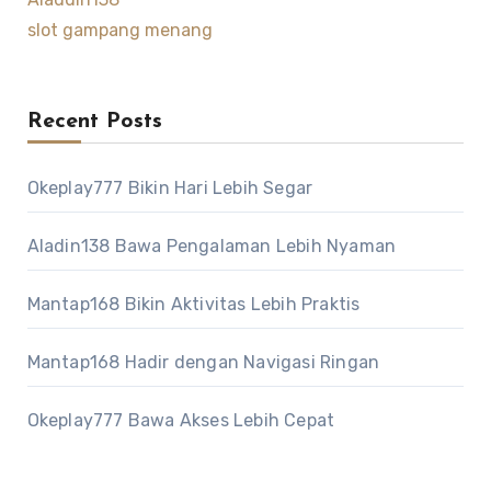
slot gampang menang
Recent Posts
Okeplay777 Bikin Hari Lebih Segar
Aladin138 Bawa Pengalaman Lebih Nyaman
Mantap168 Bikin Aktivitas Lebih Praktis
Mantap168 Hadir dengan Navigasi Ringan
Okeplay777 Bawa Akses Lebih Cepat