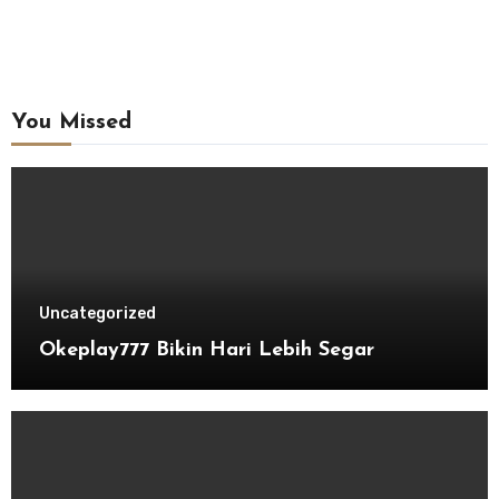
You Missed
Uncategorized
Okeplay777 Bikin Hari Lebih Segar