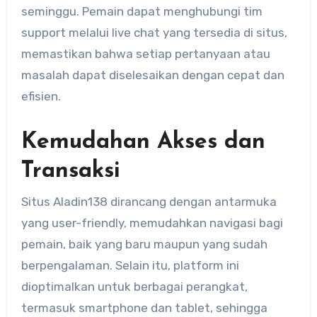
seminggu. Pemain dapat menghubungi tim
support melalui live chat yang tersedia di situs,
memastikan bahwa setiap pertanyaan atau
masalah dapat diselesaikan dengan cepat dan
efisien.
Kemudahan Akses dan
Transaksi
Situs Aladin138 dirancang dengan antarmuka
yang user-friendly, memudahkan navigasi bagi
pemain, baik yang baru maupun yang sudah
berpengalaman. Selain itu, platform ini
dioptimalkan untuk berbagai perangkat,
termasuk smartphone dan tablet, sehingga