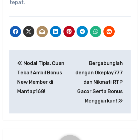
tepat.
Post
Modal Tipis, Cuan
Bergabunglah
navigation
Tebal! Ambil Bonus
dengan Okeplay777
New Member di
dan Nikmati RTP
Mantap168!
Gacor Serta Bonus
Menggiurkan!