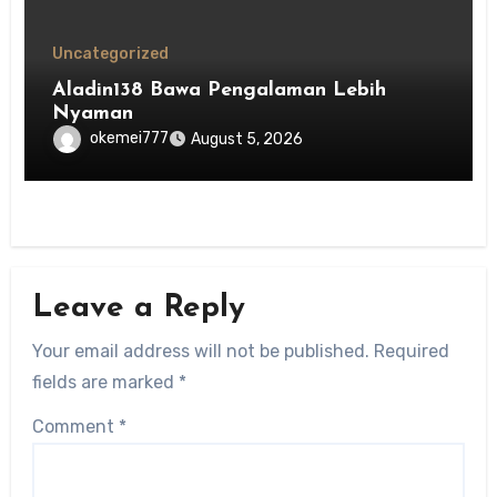
Uncategorized
Aladin138 Bawa Pengalaman Lebih
Nyaman
okemei777
August 5, 2026
Leave a Reply
Your email address will not be published.
Required
fields are marked
*
Comment
*