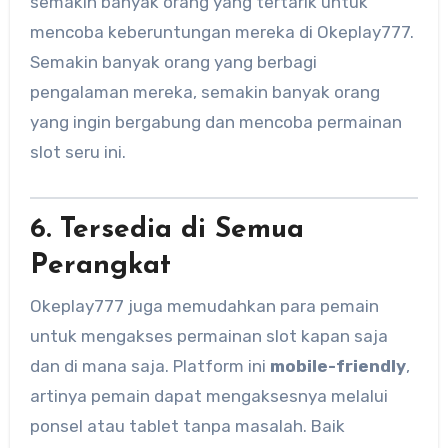
semakin banyak orang yang tertarik untuk
mencoba keberuntungan mereka di Okeplay777.
Semakin banyak orang yang berbagi
pengalaman mereka, semakin banyak orang
yang ingin bergabung dan mencoba permainan
slot seru ini.
6. Tersedia di Semua
Perangkat
Okeplay777 juga memudahkan para pemain
untuk mengakses permainan slot kapan saja
dan di mana saja. Platform ini
mobile-friendly
,
artinya pemain dapat mengaksesnya melalui
ponsel atau tablet tanpa masalah. Baik