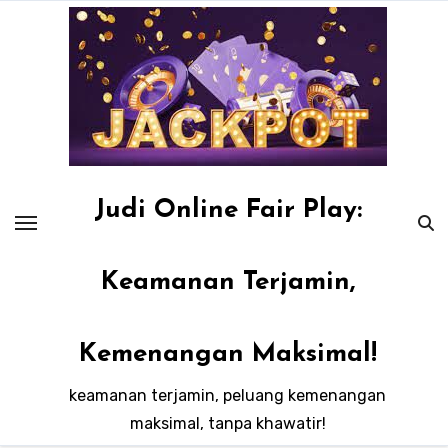
Skip
to
content
Judi Online Fair Play:
Keamanan Terjamin,
Kemenangan Maksimal!
keamanan terjamin, peluang kemenangan
maksimal, tanpa khawatir!