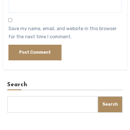
Save my name, email, and website in this browser
for the next time I comment.
Search
Search