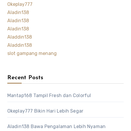
Okeplay777
Aladin138
Aladin138
Aladin138
Aladdin138
Aladdin138
slot gampang menang
Recent Posts
Mantap168 Tampil Fresh dan Colorful
Okeplay777 Bikin Hari Lebih Segar
Aladin138 Bawa Pengalaman Lebih Nyaman