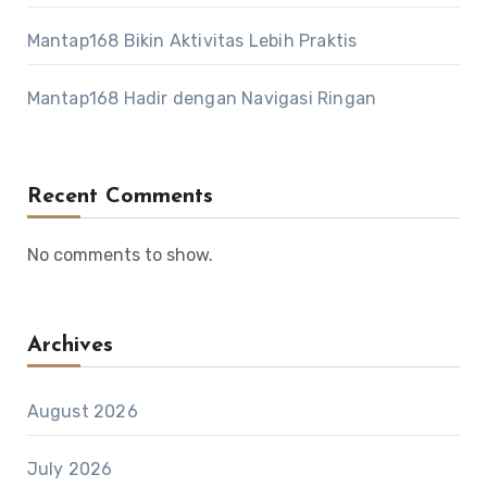
Mantap168 Bikin Aktivitas Lebih Praktis
Mantap168 Hadir dengan Navigasi Ringan
Recent Comments
No comments to show.
Archives
August 2026
July 2026