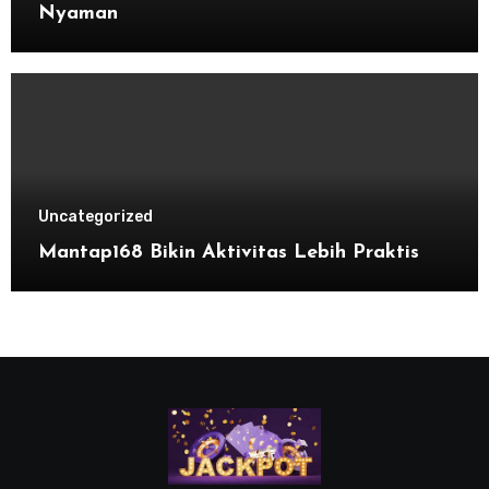
Nyaman
Uncategorized
Mantap168 Bikin Aktivitas Lebih Praktis