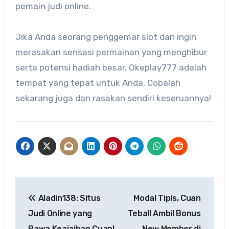
pemain judi online.
Jika Anda seorang penggemar slot dan ingin
merasakan sensasi permainan yang menghibur
serta potensi hadiah besar, Okeplay777 adalah
tempat yang tepat untuk Anda. Cobalah
sekarang juga dan rasakan sendiri keseruannya!
Post
Aladin138: Situs
Modal Tipis, Cuan
navigation
Judi Online yang
Tebal! Ambil Bonus
Bawa Keajaiban Cuan!
New Member di