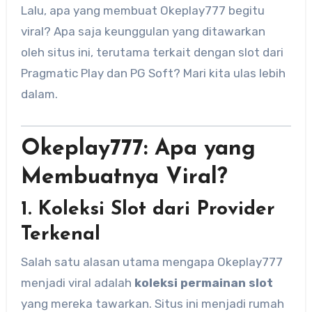
Lalu, apa yang membuat Okeplay777 begitu
viral? Apa saja keunggulan yang ditawarkan
oleh situs ini, terutama terkait dengan slot dari
Pragmatic Play dan PG Soft? Mari kita ulas lebih
dalam.
Okeplay777: Apa yang
Membuatnya Viral?
1. Koleksi Slot dari Provider
Terkenal
Salah satu alasan utama mengapa Okeplay777
menjadi viral adalah
koleksi permainan slot
yang mereka tawarkan. Situs ini menjadi rumah