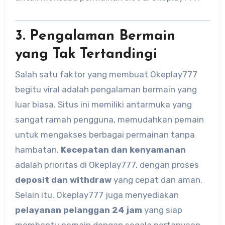
3. Pengalaman Bermain
yang Tak Tertandingi
Salah satu faktor yang membuat Okeplay777
begitu viral adalah pengalaman bermain yang
luar biasa. Situs ini memiliki antarmuka yang
sangat ramah pengguna, memudahkan pemain
untuk mengakses berbagai permainan tanpa
hambatan.
Kecepatan dan kenyamanan
adalah prioritas di Okeplay777, dengan proses
deposit dan withdraw
yang cepat dan aman.
Selain itu, Okeplay777 juga menyediakan
pelayanan pelanggan 24 jam
yang siap
membantu pemain dengan segala pertanyaan