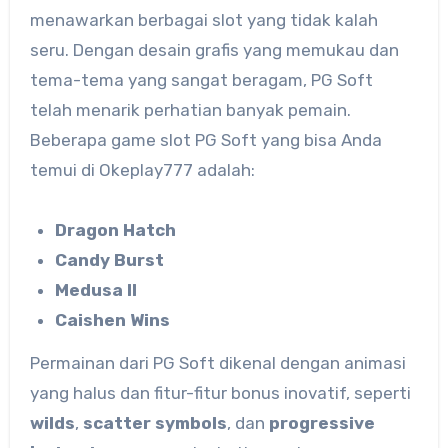
menawarkan berbagai slot yang tidak kalah
seru. Dengan desain grafis yang memukau dan
tema-tema yang sangat beragam, PG Soft
telah menarik perhatian banyak pemain.
Beberapa game slot PG Soft yang bisa Anda
temui di Okeplay777 adalah:
Dragon Hatch
Candy Burst
Medusa II
Caishen Wins
Permainan dari PG Soft dikenal dengan animasi
yang halus dan fitur-fitur bonus inovatif, seperti
wilds
,
scatter symbols
, dan
progressive