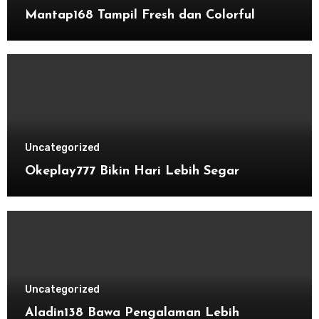
Mantap168 Tampil Fresh dan Colorful
Uncategorized
Okeplay777 Bikin Hari Lebih Segar
Uncategorized
Aladin138 Bawa Pengalaman Lebih