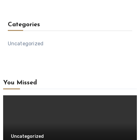
Categories
Uncategorized
You Missed
Uncategorized