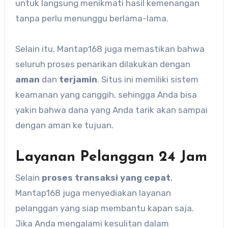
untuk langsung menikmati hasil kemenangan
tanpa perlu menunggu berlama-lama.
Selain itu, Mantap168 juga memastikan bahwa
seluruh proses penarikan dilakukan dengan
aman
dan
terjamin
. Situs ini memiliki sistem
keamanan yang canggih, sehingga Anda bisa
yakin bahwa dana yang Anda tarik akan sampai
dengan aman ke tujuan.
Layanan Pelanggan 24 Jam
Selain
proses transaksi yang cepat
,
Mantap168 juga menyediakan layanan
pelanggan yang siap membantu kapan saja.
Jika Anda mengalami kesulitan dalam