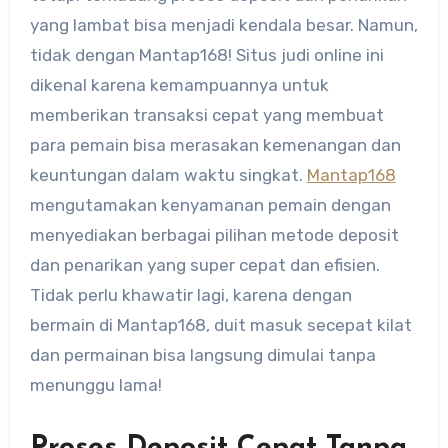
yang lambat bisa menjadi kendala besar. Namun,
tidak dengan Mantap168! Situs judi online ini
dikenal karena kemampuannya untuk
memberikan transaksi cepat yang membuat
para pemain bisa merasakan kemenangan dan
keuntungan dalam waktu singkat.
Mantap168
mengutamakan kenyamanan pemain dengan
menyediakan berbagai pilihan metode deposit
dan penarikan yang super cepat dan efisien.
Tidak perlu khawatir lagi, karena dengan
bermain di Mantap168, duit masuk secepat kilat
dan permainan bisa langsung dimulai tanpa
menunggu lama!