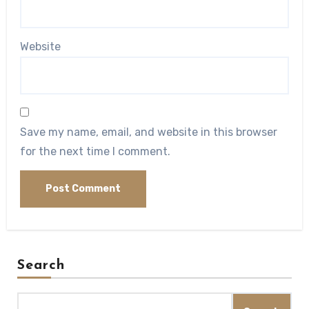
Website
Save my name, email, and website in this browser
for the next time I comment.
Search