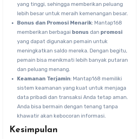
yang tinggi, sehingga memberikan peluang
lebih besar untuk meraih kemenangan besar.
Bonus dan Promosi Menarik
: Mantap168
memberikan berbagai
bonus
dan
promosi
yang dapat digunakan pemain untuk
meningkatkan saldo mereka. Dengan begitu,
pemain bisa menikmati lebih banyak putaran
dan peluang menang.
Keamanan Terjamin
: Mantap168 memiliki
sistem keamanan yang kuat untuk menjaga
data pribadi dan transaksi Anda tetap aman.
Anda bisa bermain dengan tenang tanpa
khawatir akan kebocoran informasi.
Kesimpulan