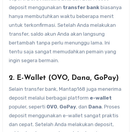
deposit menggunakan
transfer bank
biasanya
hanya membutuhkan waktu beberapa menit
untuk terkonfirmasi. Setelah Anda melakukan
transfer, saldo akun Anda akan langsung
bertambah tanpa perlu menunggu lama. Ini
tentu saja sangat memudahkan pemain yang
ingin segera bermain.
2.
E-Wallet
(OVO, Dana, GoPay)
Selain transfer bank, Mantap168 juga menerima
deposit melalui berbagai platform
e-wallet
populer, seperti
OVO
,
GoPay
, dan
Dana
. Proses
deposit menggunakan e-wallet sangat praktis
dan cepat. Setelah Anda melakukan deposit,