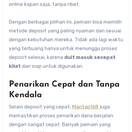
online kapan saja, tanpa ribet.
Dengan berbagai pilihan ini, pemain bisa memilih
metode deposit yang paling nyaman dan sesuai
dengan kebutuhan mereka. Tidak ada lagi waktu
yang terbuang hanya untuk menunggu proses
deposit selesai, karena
duit masuk secepat
kilat
dan siap untuk digunakan.
Penarikan Cepat dan Tanpa
Kendala
Selain deposit yang cepat,
Mantap168
juga
memastikan proses penarikan dana berjalan
dengan sangat cepat. Banyak pemain yang