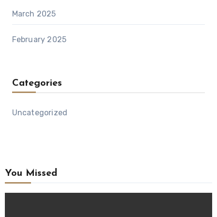
March 2025
February 2025
Categories
Uncategorized
You Missed