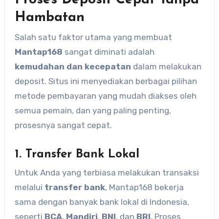
Proses Deposit Cepat Tanpa
Hambatan
Salah satu faktor utama yang membuat
Mantap168
sangat diminati adalah
kemudahan dan kecepatan
dalam melakukan
deposit. Situs ini menyediakan berbagai pilihan
metode pembayaran yang mudah diakses oleh
semua pemain, dan yang paling penting,
prosesnya sangat cepat.
1.
Transfer Bank Lokal
Untuk Anda yang terbiasa melakukan transaksi
melalui
transfer bank
, Mantap168 bekerja
sama dengan banyak bank lokal di Indonesia,
seperti
BCA
,
Mandiri
,
BNI
, dan
BRI
. Proses