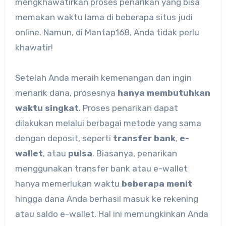
mengkhawatirkan proses penarikan yang bisa
memakan waktu lama di beberapa situs judi
online. Namun, di Mantap168, Anda tidak perlu
khawatir!
Setelah Anda meraih kemenangan dan ingin
menarik dana, prosesnya
hanya membutuhkan
waktu singkat
. Proses penarikan dapat
dilakukan melalui berbagai metode yang sama
dengan deposit, seperti
transfer bank
,
e-
wallet
, atau
pulsa
. Biasanya, penarikan
menggunakan transfer bank atau e-wallet
hanya memerlukan waktu
beberapa menit
hingga dana Anda berhasil masuk ke rekening
atau saldo e-wallet. Hal ini memungkinkan Anda