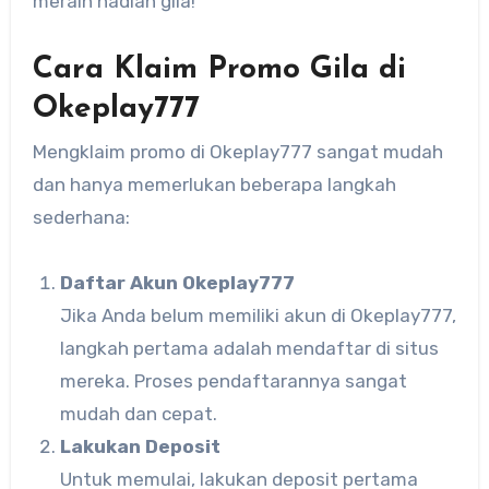
meraih hadiah gila!
Cara Klaim Promo Gila di
Okeplay777
Mengklaim promo di Okeplay777 sangat mudah
dan hanya memerlukan beberapa langkah
sederhana:
Daftar Akun Okeplay777
Jika Anda belum memiliki akun di Okeplay777,
langkah pertama adalah mendaftar di situs
mereka. Proses pendaftarannya sangat
mudah dan cepat.
Lakukan Deposit
Untuk memulai, lakukan deposit pertama