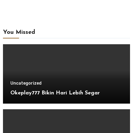
You Missed
Uncategorized
Okeplay777 Bikin Hari Lebih Segar