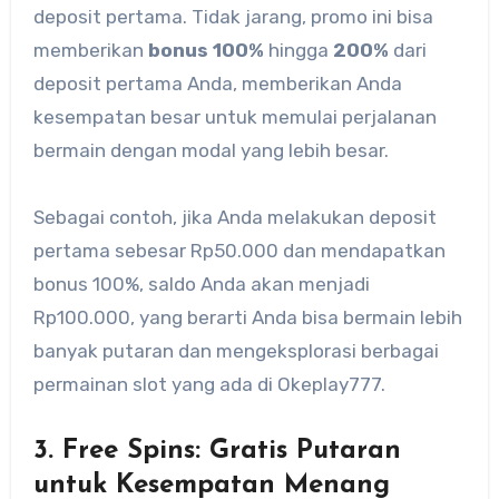
deposit pertama. Tidak jarang, promo ini bisa
memberikan
bonus 100%
hingga
200%
dari
deposit pertama Anda, memberikan Anda
kesempatan besar untuk memulai perjalanan
bermain dengan modal yang lebih besar.
Sebagai contoh, jika Anda melakukan deposit
pertama sebesar Rp50.000 dan mendapatkan
bonus 100%, saldo Anda akan menjadi
Rp100.000, yang berarti Anda bisa bermain lebih
banyak putaran dan mengeksplorasi berbagai
permainan slot yang ada di Okeplay777.
3.
Free Spins: Gratis Putaran
untuk Kesempatan Menang