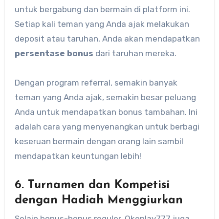
untuk bergabung dan bermain di platform ini.
Setiap kali teman yang Anda ajak melakukan
deposit atau taruhan, Anda akan mendapatkan
persentase bonus
dari taruhan mereka.
Dengan program referral, semakin banyak
teman yang Anda ajak, semakin besar peluang
Anda untuk mendapatkan bonus tambahan. Ini
adalah cara yang menyenangkan untuk berbagi
keseruan bermain dengan orang lain sambil
mendapatkan keuntungan lebih!
6.
Turnamen dan Kompetisi
dengan Hadiah Menggiurkan
Selain bonus-bonus reguler, Okeplay777 juga