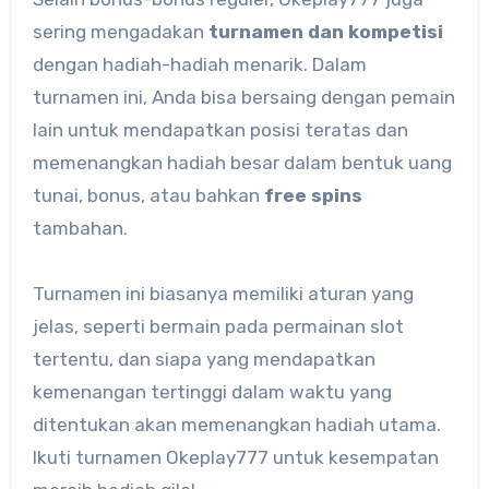
sering mengadakan
turnamen dan kompetisi
dengan hadiah-hadiah menarik. Dalam
turnamen ini, Anda bisa bersaing dengan pemain
lain untuk mendapatkan posisi teratas dan
memenangkan hadiah besar dalam bentuk uang
tunai, bonus, atau bahkan
free spins
tambahan.
Turnamen ini biasanya memiliki aturan yang
jelas, seperti bermain pada permainan slot
tertentu, dan siapa yang mendapatkan
kemenangan tertinggi dalam waktu yang
ditentukan akan memenangkan hadiah utama.
Ikuti turnamen Okeplay777 untuk kesempatan