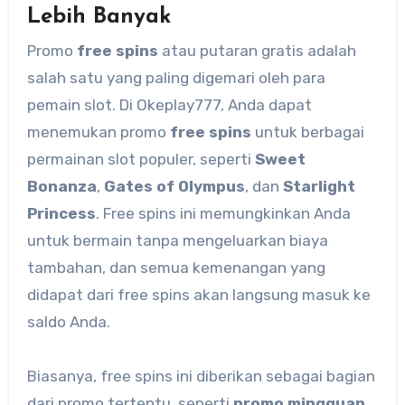
Lebih Banyak
Promo
free spins
atau putaran gratis adalah
salah satu yang paling digemari oleh para
pemain slot. Di Okeplay777, Anda dapat
menemukan promo
free spins
untuk berbagai
permainan slot populer, seperti
Sweet
Bonanza
,
Gates of Olympus
, dan
Starlight
Princess
. Free spins ini memungkinkan Anda
untuk bermain tanpa mengeluarkan biaya
tambahan, dan semua kemenangan yang
didapat dari free spins akan langsung masuk ke
saldo Anda.
Biasanya, free spins ini diberikan sebagai bagian
dari promo tertentu, seperti
promo mingguan