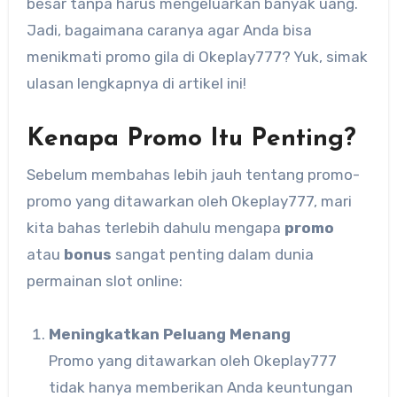
besar tanpa harus mengeluarkan banyak uang.
Jadi, bagaimana caranya agar Anda bisa
menikmati promo gila di Okeplay777? Yuk, simak
ulasan lengkapnya di artikel ini!
Kenapa Promo Itu Penting?
Sebelum membahas lebih jauh tentang promo-
promo yang ditawarkan oleh Okeplay777, mari
kita bahas terlebih dahulu mengapa
promo
atau
bonus
sangat penting dalam dunia
permainan slot online:
Meningkatkan Peluang Menang
Promo yang ditawarkan oleh Okeplay777
tidak hanya memberikan Anda keuntungan