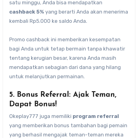
satu minggu, Anda bisa mendapatkan
cashback 5%
yang berarti Anda akan menerima
kembali Rp5.000 ke saldo Anda.
Promo cashback ini memberikan kesempatan
bagi Anda untuk tetap bermain tanpa khawatir
tentang kerugian besar, karena Anda masih
mendapatkan sebagian dari dana yang hilang
untuk melanjutkan permainan.
5.
Bonus Referral: Ajak Teman,
Dapat Bonus!
Okeplay777 juga memiliki
program referral
yang memberikan bonus tambahan bagi pemain
yang berhasil mengajak teman-teman mereka