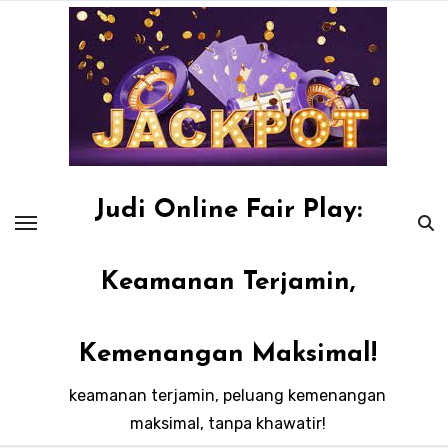
Skip
to
content
Judi Online Fair Play:
Keamanan Terjamin,
Kemenangan Maksimal!
keamanan terjamin, peluang kemenangan
maksimal, tanpa khawatir!