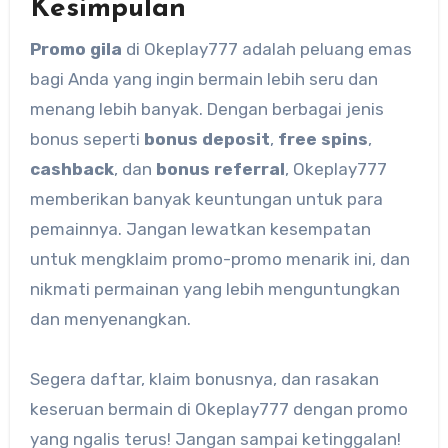
Kesimpulan
Promo gila
di Okeplay777 adalah peluang emas
bagi Anda yang ingin bermain lebih seru dan
menang lebih banyak. Dengan berbagai jenis
bonus seperti
bonus deposit
,
free spins
,
cashback
, dan
bonus referral
, Okeplay777
memberikan banyak keuntungan untuk para
pemainnya. Jangan lewatkan kesempatan
untuk mengklaim promo-promo menarik ini, dan
nikmati permainan yang lebih menguntungkan
dan menyenangkan.
Segera daftar, klaim bonusnya, dan rasakan
keseruan bermain di Okeplay777 dengan promo
yang ngalis terus! Jangan sampai ketinggalan!